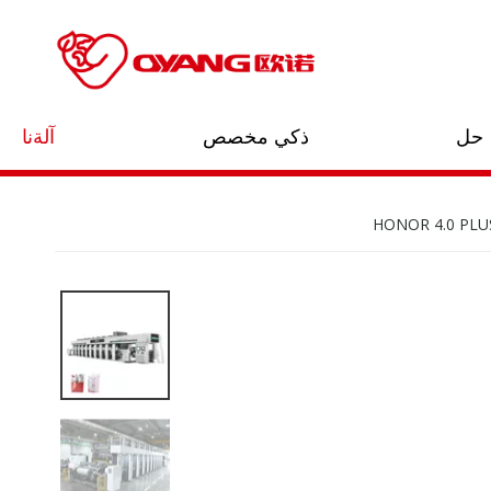
حل
ذكي مخصص
آلةنا