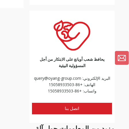
ماكينة طباعة مطبوعات هونر 3.5
يحافظ شعب أويانغ على الابتكار من أجل
المسؤولية البيئية
البريد الإلكتروني:
query@oyang-group.com
الهاتف: +86-15058933503
واتساب: +86-15058933503
اتصل بنا
ماكينة طباعة هونر 3.5 بلس
مزيد من المعلومات حول آلة