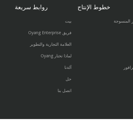
خطوط الإنتاج
روابط سريعة
ر المنسوجة
بيت
فريق Oyang Enterprise
العلامة التجارية والتطوير
لماذا تختار Oyang
رافور
آلةنا
حل
اتصل بنا