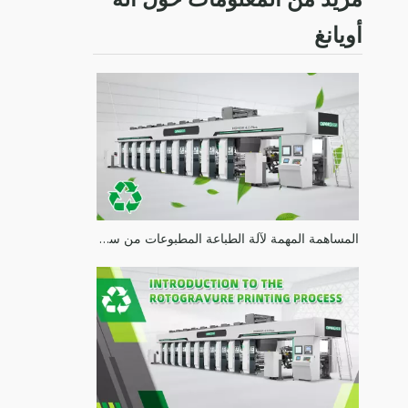
أويانغ
المساهمة المهمة لآلة الطباعة المطبوعات من سلسلة Oyang Honor Els في طباعة حماية البيئة