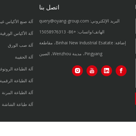
اتصل بنا
البريد الإلكتروني:
query@oyang-group.com
آلة صنع الأكياس غي
الهاتف/واتساب:
+86-
15058976313
آلة الأكياس الورقية
إضافة: Binhai New Industrial Esatate، مقاطعة
آلة صب الورق
Pingyang، مدينة Wenzhou، الصين
آلة الحقيبة
آلة الطباعة الروتوغ
آلة الطباعة الرقمية
آلة الطباعة المرنة
آلة طباعة الشاشة