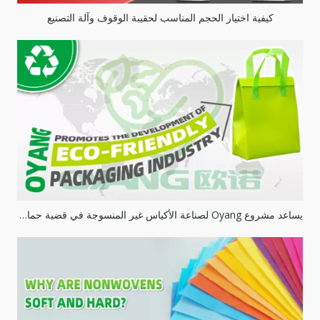
كيفية اختيار الحجم المناسب لحقيبة الوقوف وآلة التصنيع
يساعد مشروع Oyang لصناعة الأكياس غير المنسوجة في قضية حماية البيئة ويقود تطوير الصناعة