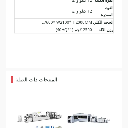
القوة الكلية
12 كيلو وات
القوة
12 كيلو وات
المقدرة
الحجم الكلي
L7600* W2100* H2000MM
وزن الآلة
2500 كجم (40HQ*1)
Oyang 15S Leader Automatic Offical Box Mace Machine مع مقبض عبر الإنترنت
آلة صنع الأكياس غير المنسوجة 5 في 1 بمقبض Oyang 15 XB 700/800 عبر الإنترنت
المنتجات ذات الصلة