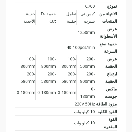
نموذج
C700
الانتهاء من
كيس تي
تعامل
حقيبة D-
حقيبة
المنتجات
شيرت
حقيبة
Cut
الأحذية
عرض
1250mm
الأسطوانة
حقيبة صنع
40-100pcs/min
السرعة
عرض
200-
100-
100-
100-
الحقيبة
500mm
800mm
800mm
800mm
ارتفاع
200-
200-
200-
200-
الحقيبة
800mm
580mm
580mm
580mm
ماكس
0-
0-180mm
0-180mm
0-180mm
جوست
180mm
مزود الطاقة
220V 50Hz
القوة الكلية
10 كيلو وات
القوة
10 كيلو وات
المقدرة