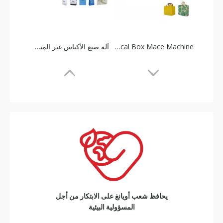
آلة صنع الأكياس غير المنسوجة 5 في 1 OYANG 15 - B700/800 (بدون مقبض عبر الإنترنت)
آلة صنع الأكياس غير المنسوجة ذات مجمعة جانبية
يحافظ شعب أويانغ على الابتكار من أجل
المسؤولية البيئية